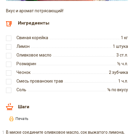
Вкус и аромат потрясающий!
Ингредиенты
Свиная корейка
1
кг
Лимон
1
штука
Оливковое масло
3
ст.л.
Розмарин
½
ч.л.
Чеснок
2
зубчика
Смесь прованских трав
1
ч.л.
Соль
⅛
по вкусу
Шаги
Печать
В миске соедините оливковое масло, сок выжатого лимона,