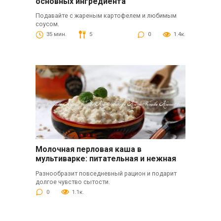
основных ингредиента
Подавайте с жареным картофелем и любимым
соусом.
35 мин.
5
0
1.4к.
Молочная перловая каша в
мультиварке: питательная и нежная
Разнообразит повседневный рацион и подарит
долгое чувство сытости.
0
1.1к.