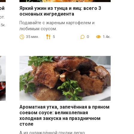
ой
Яркий ужин из тунца и яиц: всего 3
основных ингредиента
от.
Подавайте с жареным картофелем и
.5к.
любимым соусом.
35 мин.
5
0
1.4к.
Ароматная утка, запечённая в пряном
соевом соусе: великолепная
холодная закуска на праздничном
столе
А из охлаждённой грудки легко