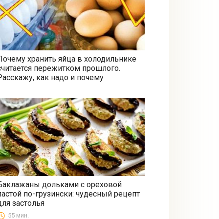
Почему хранить яйца в холодильнике
считается пережитком прошлого.
Все
Расскажу, как надо и почему
Баклажаны дольками с ореховой
пастой по-грузински: чудесный рецепт
Закуски
для застолья
55 мин.