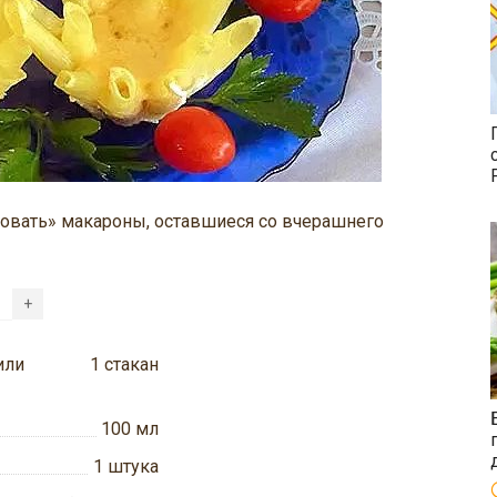
ровать» макароны, оставшиеся со вчерашнего
+
или
1
стакан
100
мл
1
штука