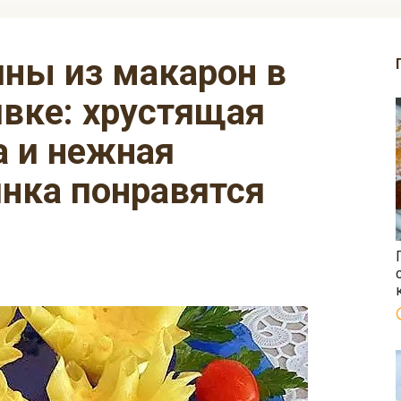
вке: хрустящая
а и нежная
нка понравятся