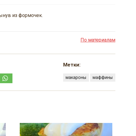
вынув из формочек.
По материалам
Метки:
макароны
маффины