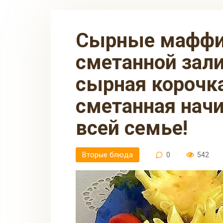
Сырные маффины из макарон в
сметанной зали
сырная корочк
сметанная начи
всей семье!
Вторые блюда
0
542