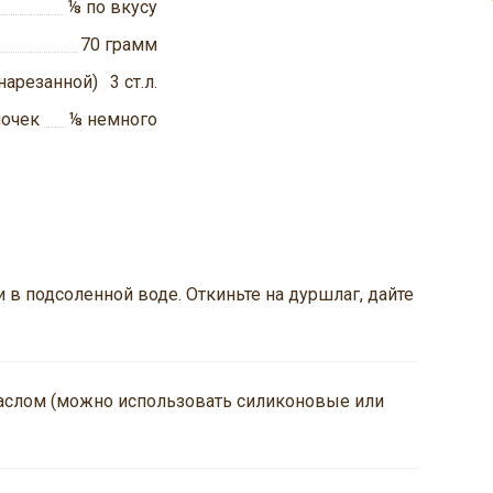
⅛
по вкусу
70
грамм
нарезанной)
3
ст.л.
мочек
⅛
немного
 в подсоленной воде. Откиньте на дуршлаг, дайте
аслом (можно использовать силиконовые или