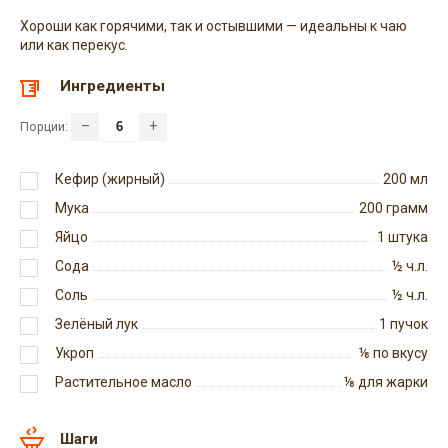
Хороши как горячими, так и остывшими — идеальны к чаю
или как перекус.
Ингредиенты
–
+
Порции:
Кефир (жирный)
200
мл
Мука
200
грамм
Яйцо
1
штука
Сода
½
ч.л.
Соль
½
ч.л.
Зелёный лук
1
пучок
Укроп
⅛
по вкусу
Растительное масло
⅛
для жарки
Шаги