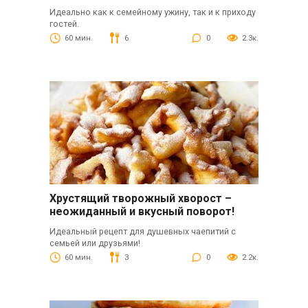
Идеально как к семейному ужину, так и к приходу
гостей.
60 мин.
6
0
2.3к.
Хрустящий творожный хворост –
неожиданный и вкусный поворот!
Идеальный рецепт для душевных чаепитий с
семьей или друзьями!
60 мин.
3
0
2.2к.