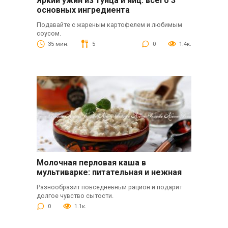
Яркий ужин из тунца и яиц: всего 3
основных ингредиента
Подавайте с жареным картофелем и любимым
соусом.
35 мин.
5
0
1.4к.
Молочная перловая каша в
мультиварке: питательная и нежная
Разнообразит повседневный рацион и подарит
долгое чувство сытости.
0
1.1к.