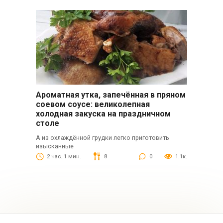
Ароматная утка, запечённая в пряном
соевом соусе: великолепная
холодная закуска на праздничном
столе
А из охлаждённой грудки легко приготовить
изысканные
2 час. 1 мин.
8
0
1.1к.