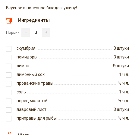
Вкусное и полезное блюдо к ужину!
Ингредиенты
–
+
Порции:
скумбрия
3
штуки
помидоры
3
штуки
лимон
½
штуки
лимонный сок
1
ч.л.
прованские травы
½
ч.л.
соль
1
ч.л.
перец молотый
½
ч.л.
лавровый лист
3
штуки
приправы для рыбы
½
ч.л.