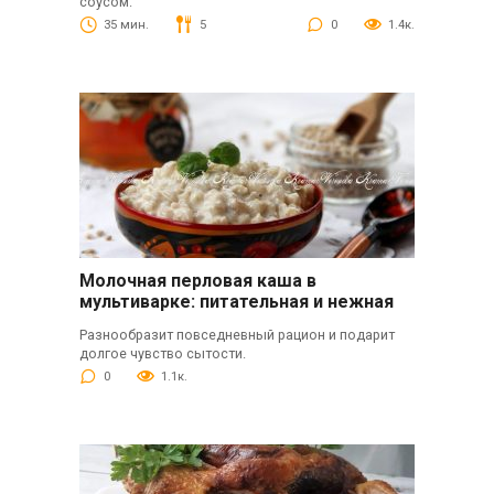
соусом.
35 мин.
5
0
1.4к.
Молочная перловая каша в
мультиварке: питательная и нежная
Разнообразит повседневный рацион и подарит
долгое чувство сытости.
0
1.1к.