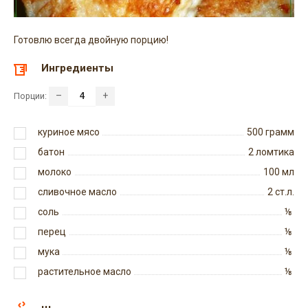
Готовлю всегда двойную порцию!
Ингредиенты
–
+
Порции:
куриное мясо
500
грамм
батон
2
ломтика
молоко
100
мл
сливочное масло
2
ст.л.
соль
⅛
перец
⅛
мука
⅛
растительное масло
⅛