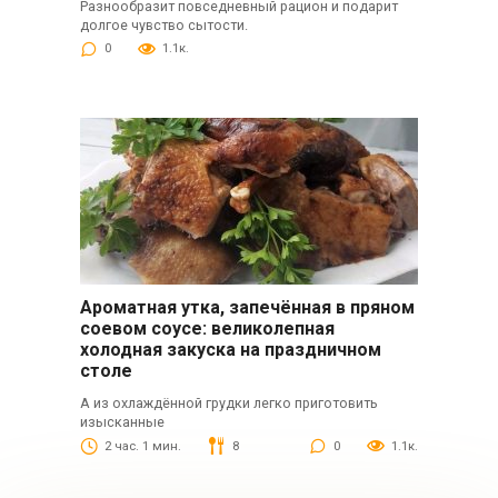
Разнообразит повседневный рацион и подарит
долгое чувство сытости.
0
1.1к.
Ароматная утка, запечённая в пряном
соевом соусе: великолепная
холодная закуска на праздничном
столе
А из охлаждённой грудки легко приготовить
изысканные
2 час. 1 мин.
8
0
1.1к.