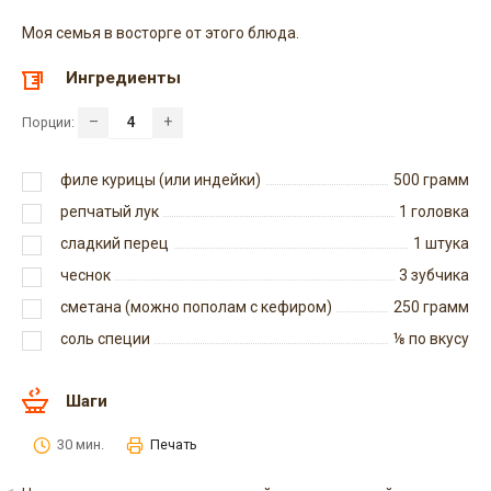
Моя семья в восторге от этого блюда.
Ингредиенты
–
+
Порции:
филе курицы (или индейки)
500
грамм
репчатый лук
1
головка
сладкий перец
1
штука
чеснок
3
зубчика
сметана (можно пополам с кефиром)
250
грамм
соль специи
⅛
по вкусу
Шаги
30 мин.
Печать