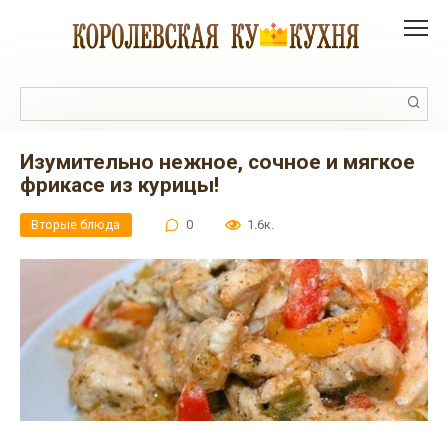
Перейти
к
контенту
Поиск:
Изумительно нежное, сочное и мягкое
фрикасе из курицы!
Вторые блюда
0
1.6к.