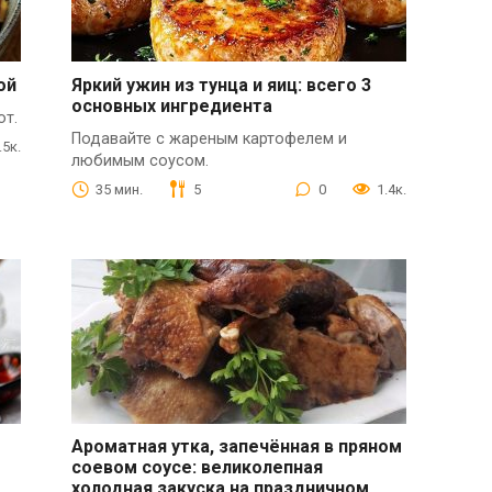
ой
Яркий ужин из тунца и яиц: всего 3
основных ингредиента
от.
Подавайте с жареным картофелем и
.5к.
любимым соусом.
35 мин.
5
0
1.4к.
Ароматная утка, запечённая в пряном
соевом соусе: великолепная
холодная закуска на праздничном