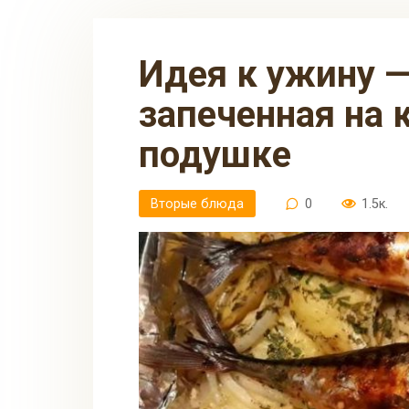
Идея к ужину — Скумбрия,
запеченная на 
подушке
Вторые блюда
0
1.5к.