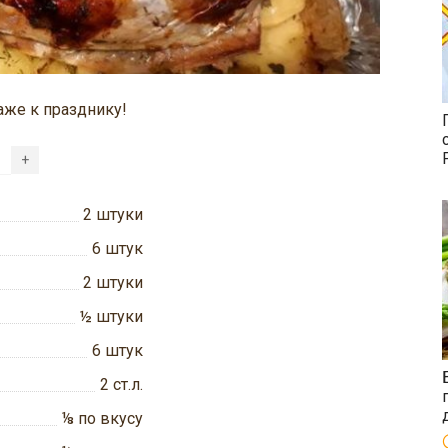
аже к празднику!
+
2
штуки
6
штук
2
штуки
½
штуки
6
штук
2
ст.л.
⅛
по вкусу