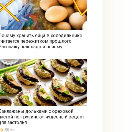
Почему хранить яйца в холодильнике
считается пережитком прошлого.
Все
Расскажу, как надо и почему
Баклажаны дольками с ореховой
пастой по-грузински: чудесный рецепт
Закуски
для застолья
55 мин.