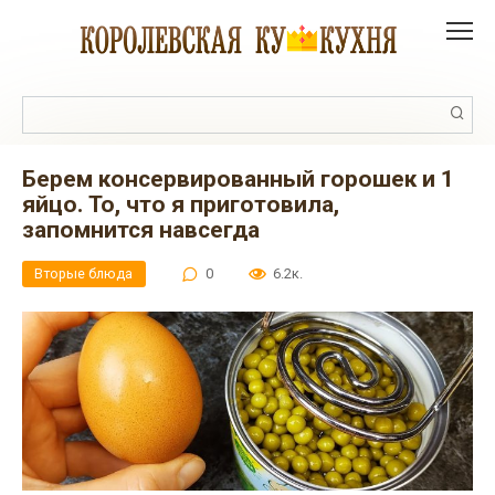
Перейти
к
контенту
Поиск:
Берем консервированный горошек и 1
яйцо. То, что я приготовила,
запомнится навсегда
Вторые блюда
0
6.2к.