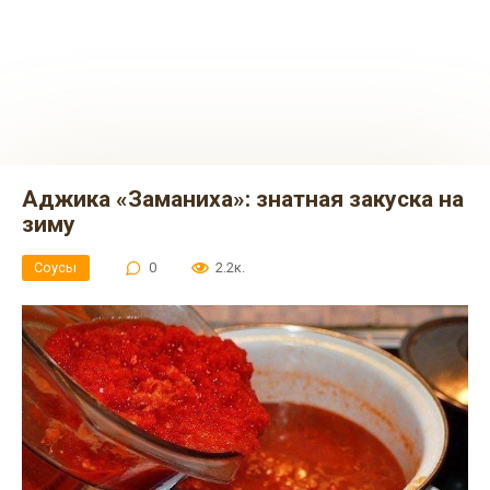
Аджика «Заманиха»: знатная закуска на
зиму
Соусы
0
2.2к.