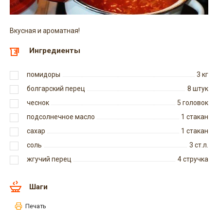
Вкусная и ароматная!
Ингредиенты
помидоры
3
кг
болгарский перец
8
штук
чеснок
5
головок
подсолнечное масло
1
стакан
сахар
1
стакан
соль
3
ст.л.
жгучий перец
4
стручка
Шаги
Печать