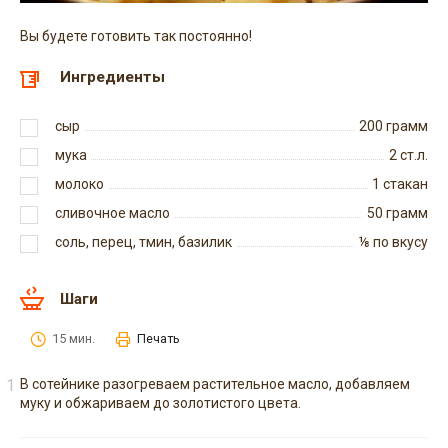
Вы будете готовить так постоянно!
Ингредиенты
сыр
200
грамм
мука
2
ст.л.
молоко
1
стакан
сливочное масло
50
грамм
соль, перец, тмин, базилик
⅛
по вкусу
Шаги
15 мин.
Печать
В сотейнике разогреваем растительное масло, добавляем
муку и обжариваем до золотистого цвета.