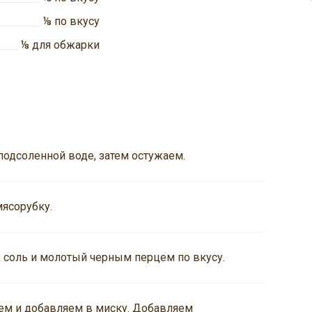
⅛
по вкусу
⅛
для обжарки
подсоленной воде, затем остужаем.
ясорубку.
соль и молотый черным перцем по вкусу.
ем и добавляем в миску. Добавляем