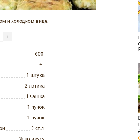
ом и холодном виде.
+
600
⅓
1
штука
2
лотика
1
чашка
1
пучок
1
пучок
ри
3
ст.л.
⅛
по вкусу