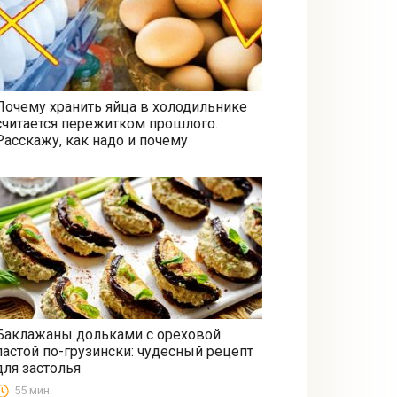
Почему хранить яйца в холодильнике
считается пережитком прошлого.
Все
Расскажу, как надо и почему
Баклажаны дольками с ореховой
пастой по-грузински: чудесный рецепт
Закуски
для застолья
55 мин.