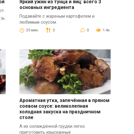
ой
Яркий ужин из тунца и яиц: всего 3
основных ингредиента
от.
Подавайте с жареным картофелем и
.5к.
любимым соусом.
35 мин.
5
0
1.4к.
Ароматная утка, запечённая в пряном
соевом соусе: великолепная
холодная закуска на праздничном
столе
А из охлаждённой грудки легко
приготовить изысканные