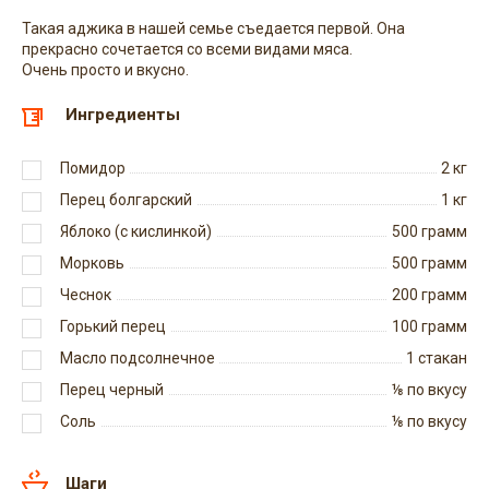
Такая аджика в нашей семье съедается первой. Она
прекрасно сочетается со всеми видами мяса.
Очень просто и вкусно.
Ингредиенты
Помидор
2
кг
Перец болгарский
1
кг
Яблоко (с кислинкой)
500
грамм
Морковь
500
грамм
Чеснок
200
грамм
Горький перец
100
грамм
Масло подсолнечное
1
стакан
Перец черный
⅛
по вкусу
Соль
⅛
по вкусу
Шаги