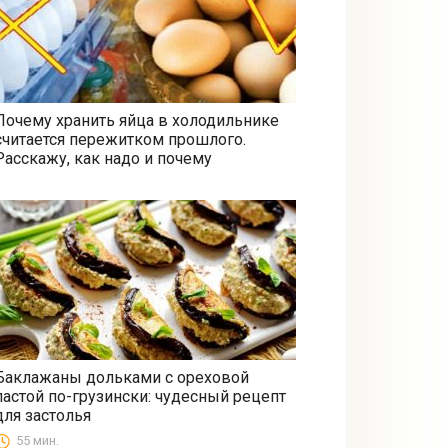
Почему хранить яйца в холодильнике
считается пережитком прошлого.
Все
Расскажу, как надо и почему
Баклажаны дольками с ореховой
пастой по-грузински: чудесный рецепт
Закуски
для застолья
55 мин.