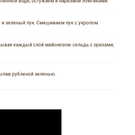
ленной воде, остужаем и нарезаем ломтиками.
 и зеленый лук. Смешиваем лук с укропом.
ывая каждый слой майонезом: сельдь с орехами,
ыпав рубленой зеленью.