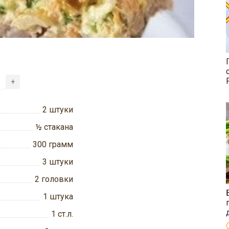
+
2
штуки
½
стакана
300
грамм
3
штуки
2
головки
1
штука
1
ст.л.