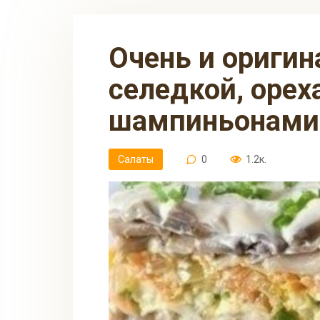
Очень и оригинальный салатик с
селедкой, орех
шампиньонами
Салаты
0
1.2к.