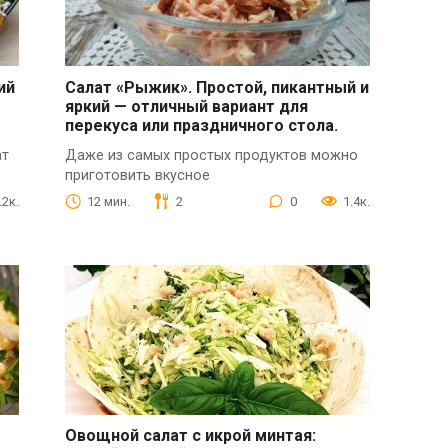
ий
Салат «Рыжик». Простой, пикантный и
яркий — отличный вариант для
перекуса или праздничного стола.
ат
Даже из самых простых продуктов можно
приготовить вкусное
.2к.
12 мин.
2
0
1.4к.
Овощной салат с икрой минтая: