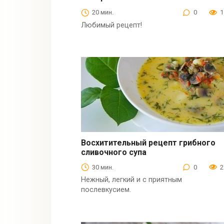
20 мин.
0
1
Любимый рецепт!
Восхитительный рецепт грибного
сливочного супа
Супы
30 мин.
0
2
Нежный, легкий и с приятным
послевкусием.