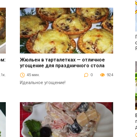
м:
Жюльен в тарталетках — отличное
угощение для праздничного стола
Закуски
.1к.
45 мин.
0
924
Идеальное угощение!