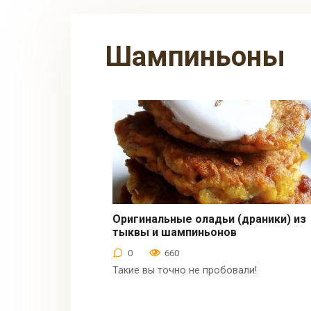
шампиньоны
Оригинальные оладьи (драники) из
тыквы и шампиньонов
Вторые блюда
0
660
Такие вы точно не пробовали!