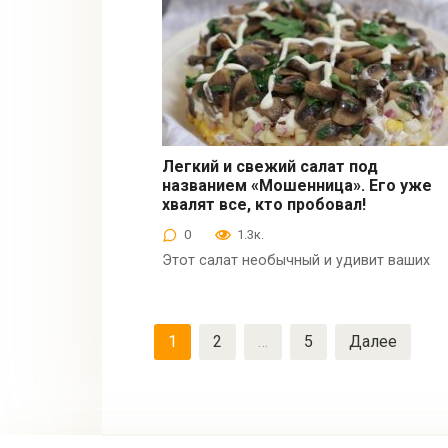
Легкий и свежий салат под
названием «Мошенница». Его уже
Салаты
хвалят все, кто пробовал!
0
1.3к.
Этот салат необычный и удивит ваших
Пагинация
1
2
…
5
Далее
записей