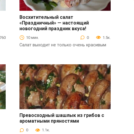
Восхитительный салат
«Праздничный» — настоящий
Салаты
новогодний праздник вкуса!
760
10 мин.
0
1.5к.
Салат выходит не только очень красивым
Превосходный шашлык из грибов с
ароматными пряностями
Закуски
0
1.1к.