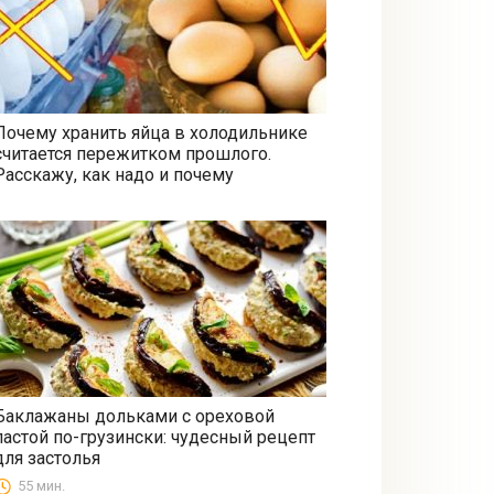
Почему хранить яйца в холодильнике
считается пережитком прошлого.
Все
Расскажу, как надо и почему
Баклажаны дольками с ореховой
пастой по-грузински: чудесный рецепт
Закуски
для застолья
55 мин.