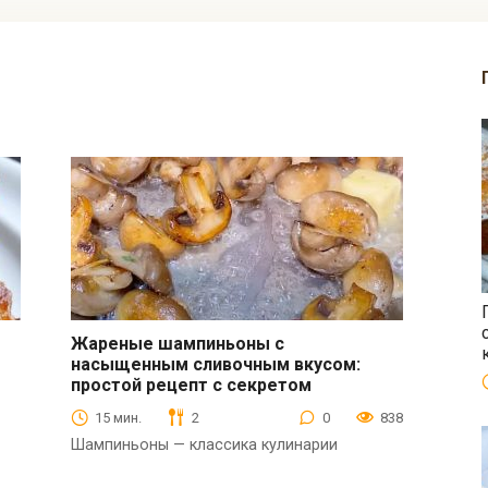
Жареные шампиньоны с
насыщенным сливочным вкусом:
Закуски
простой рецепт с секретом
15 мин.
2
0
838
Шампиньоны — классика кулинарии