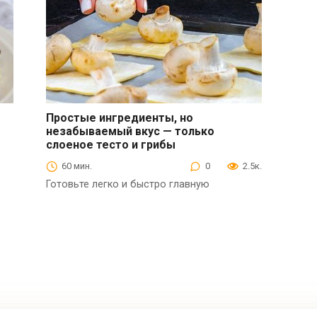
Простые ингредиенты, но
незабываемый вкус — только
Выпечка
слоеное тесто и грибы
60 мин.
0
2.5к.
Готовьте легко и быстро главную