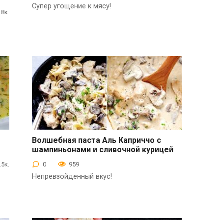
Супер угощение к мясу!
.8к.
Волшебная паста Аль Каприччо с
шампиньонами и сливочной курицей
Вторые блюда
.5к.
0
959
Непревзойденный вкус!