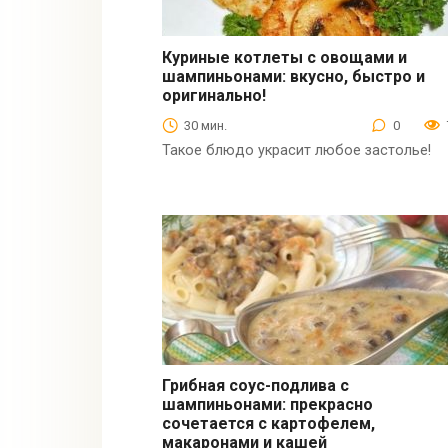
Куриные котлеты с овощами и
шампиньонами: вкусно, быстро и
Вторые блюда
оригинально!
30 мин.
0
Такое блюдо украсит любое застолье!
Грибная соус-подлива с
шампиньонами: прекрасно
Соусы
сочетается с картофелем,
макаронами и кашей