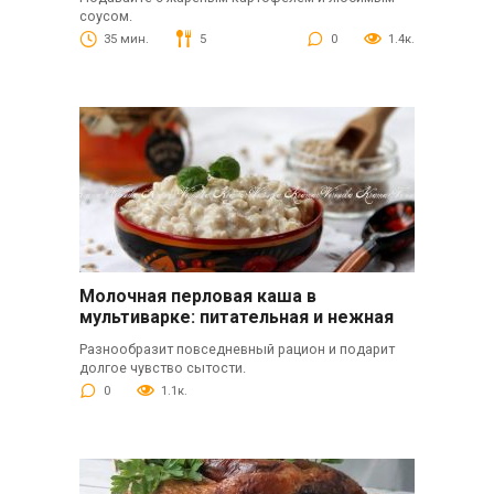
соусом.
35 мин.
5
0
1.4к.
Молочная перловая каша в
мультиварке: питательная и нежная
Разнообразит повседневный рацион и подарит
долгое чувство сытости.
0
1.1к.