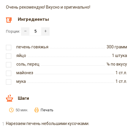
Очень рекомендую! Вкусно и оригинально!
Ингредиенты
–
+
Порции:
печень говяжья
300
грамм
яйцо
1
штука
соль, перец
⅛
по вкусу
майонез
1
ст.л.
мука
1
ст.л.
Шаги
50 мин.
Печать
Нарезаем печень небольшими кусочками.