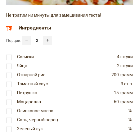
Не тратим ни минуты для замешивания теста!
Ингредиенты
–
+
Порции:
Сосиски
4
штуки
Яйца
2
штуки
Отварной рис
200
грамм
Томатный соус
3
ст.л.
Петрушка
15
грамм
Моцарелла
60
грамм
Оливковое масло
⅛
Соль, черный перец
⅛
Зеленый лук
⅛