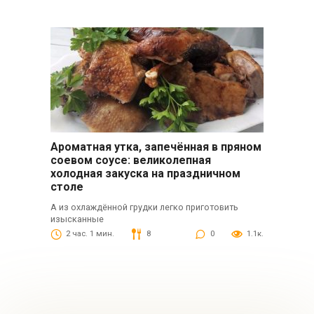
Ароматная утка, запечённая в пряном
соевом соусе: великолепная
холодная закуска на праздничном
столе
А из охлаждённой грудки легко приготовить
изысканные
2 час. 1 мин.
8
0
1.1к.