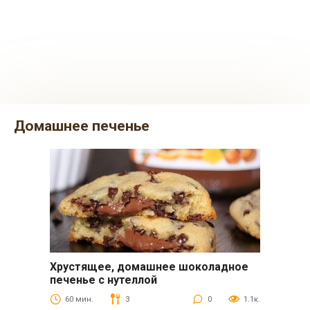
домашнее печенье
Хрустящее, домашнее шоколадное
Выпечка
печенье с нутеллой
60 мин.
3
0
1.1к.