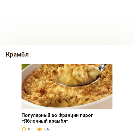
крамбл
Популярный во Франции пирог
Выпечка
«Яблочный крамбл»
0
5.4к.