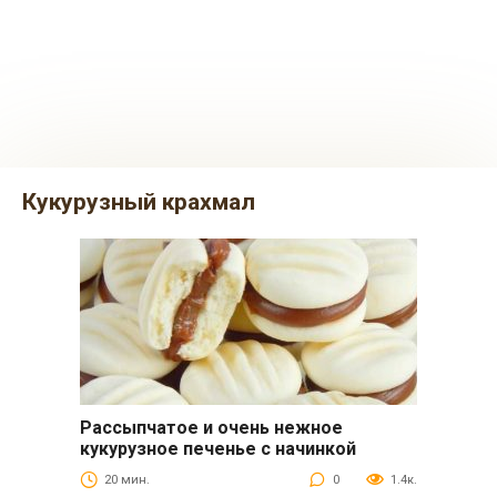
кукурузный крахмал
Рассыпчатое и очень нежное
Десерты
кукурузное печенье с начинкой
20 мин.
0
1.4к.