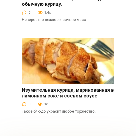
обычную курицу.
0
1.4к.
Невероятно нежное и сочное мясо
Изумительная курица, маринованная в
Вторые блюда
лимонном соке и соевом соусе
0
1к.
Такое блюдо украсит любое торжество.