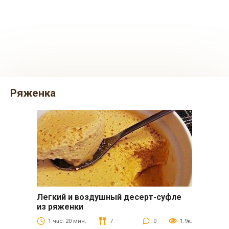
ряженка
Легкий и воздушный десерт-суфле
Десерты
из ряженки
1 час. 20 мин.
7
0
1.9к.