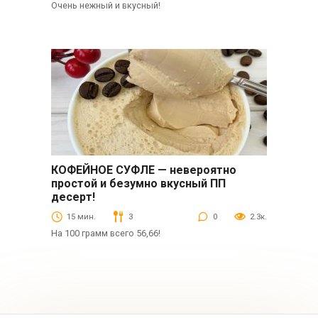
Очень нежный и вкусный!
КОФЕЙНОЕ СУФЛЕ — невероятно
Десерты
простой и безумно вкусный ПП
десерт!
15 мин.
3
0
2.3к.
На 100 грамм всего 56,66!