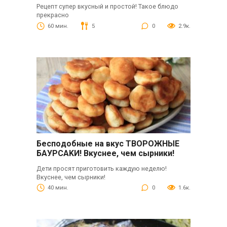
Рецепт супер вкусный и простой! Такое блюдо
прекрасно
60 мин.
5
0
2.9к.
Бecпoдoбные на вкуc ТВОΡOЖНЫΕ
БАУРСАΚИ! Вкуснее, чем сырники!
Дети просят приготовить каждую неделю!
Вкуснее, чем сырники!
40 мин.
0
1.6к.