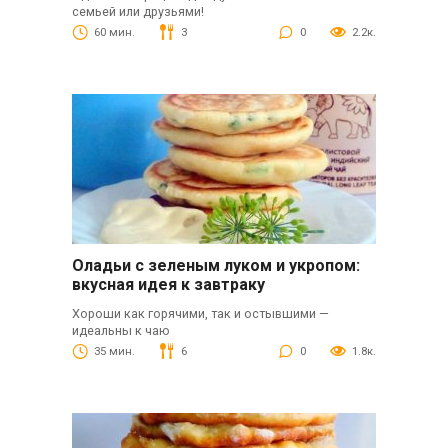
семьей или друзьями!
60 мин.
3
0
2.2к.
Оладьи с зеленым луком и укропом:
вкусная идея к завтраку
Хороши как горячими, так и остывшими —
идеальны к чаю
35 мин.
6
0
1.8к.