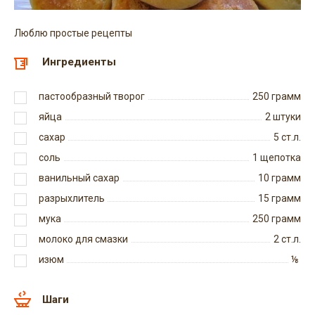
Люблю простые рецепты
Ингредиенты
пастообразный творог
250
грамм
яйца
2
штуки
сахар
5
ст.л.
соль
1
щепотка
ванильный сахар
10
грамм
разрыхлитель
15
грамм
мука
250
грамм
молоко для смазки
2
ст.л.
изюм
⅛
Шаги