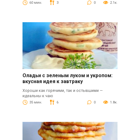
60 мин.
3
0
2.1к.
Оладьи с зеленым луком и укропом:
вкусная идея к завтраку
Хороши как горячими, так и остывшими —
идеальны к чаю
35 мин.
6
0
1.8к.