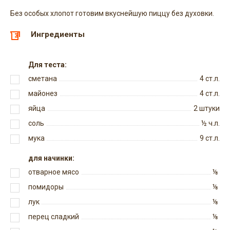
Без особых хлопот готовим вкуснейшую пиццу без духовки.
Ингредиенты
Для теста:
сметана
4
ст.л.
майонез
4
ст.л.
яйца
2
штуки
соль
½
ч.л.
мука
9
ст.л.
для начинки:
отварное мясо
⅛
помидоры
⅛
лук
⅛
перец сладкий
⅛