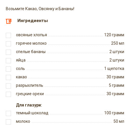
Возьмите Какао, Овсянку и Бананы!
Ингредиенты
овсяные хлопья
120
грамм
горячее молоко
250
мл
спелые бананы
2
штуки
яйца
2
штуки
соль
1
щепотка
какао
30
грамм
разрыхлитель
5
грамм
грецкие орехи
30
грамм
Для глазури:
темный шоколад
100
грамм
молоко
50
мл