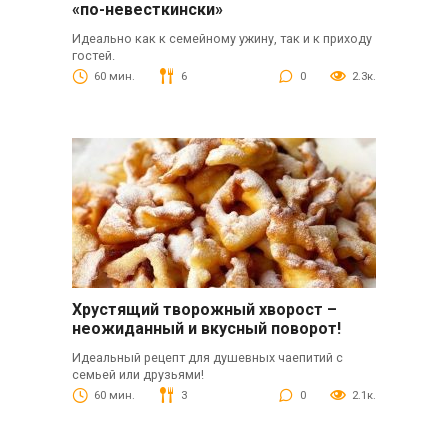
«по-невесткински»
Идеально как к семейному ужину, так и к приходу
гостей.
60 мин.
6
0
2.3к.
Хрустящий творожный хворост –
неожиданный и вкусный поворот!
Идеальный рецепт для душевных чаепитий с
семьей или друзьями!
60 мин.
3
0
2.1к.