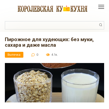
Перейти
к
контенту
Поиск:
Пирожное для худеющих: без муки,
сахара и даже масла
Выпечка
0
4.1к.