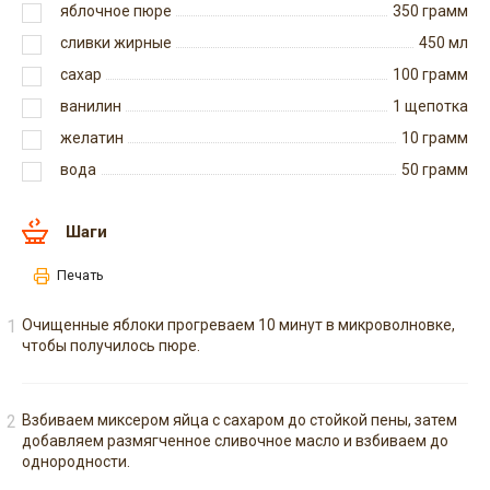
яблочное пюре
350
грамм
сливки жирные
450
мл
сахар
100
грамм
ванилин
1
щепотка
желатин
10
грамм
вода
50
грамм
Шаги
Печать
Очищенные яблоки прогреваем 10 минут в микроволновке,
чтобы получилось пюре.
Взбиваем миксером яйца с сахаром до стойкой пены, затем
добавляем размягченное сливочное масло и взбиваем до
однородности.