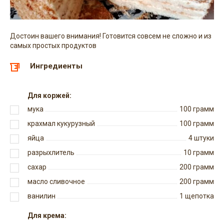
Достоин вашего внимания! Готовится совсем не сложно и из
самых простых продуктов
Ингредиенты
Для коржей:
мука
100
грамм
крахмал кукурузный
100
грамм
яйца
4
штуки
разрыхлитель
10
грамм
сахар
200
грамм
масло сливочное
200
грамм
ванилин
1
щепотка
Для крема: