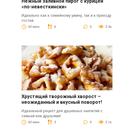
Нежный заливной пирог с курицей
«по-невесткински»
Идеально как к семейному ужину, так и к приходу
гостей.
60 мин.
6
0
2.3к.
Хрустящий творожный хворост –
неожиданный и вкусный поворот!
Идеальный рецепт для душевных чаепитий с
семьей или друзьями!
60 мин.
3
0
2.1к.