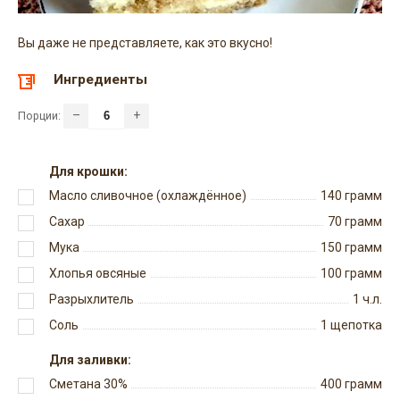
Вы даже не представляете, как это вкусно!
Ингредиенты
–
+
Порции:
Для крошки:
Масло сливочное (охлаждённое)
140
грамм
Сахар
70
грамм
Мука
150
грамм
Хлопья овсяные
100
грамм
Разрыхлитель
1
ч.л.
Соль
1
щепотка
Для заливки:
Сметана 30%
400
грамм