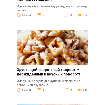
Идеально как к семейному ужину, так и к приходу
гостей.
60 мин.
6
0
2.3к.
Хрустящий творожный хворост –
неожиданный и вкусный поворот!
Идеальный рецепт для душевных чаепитий с
семьей или друзьями!
60 мин.
3
0
2.1к.