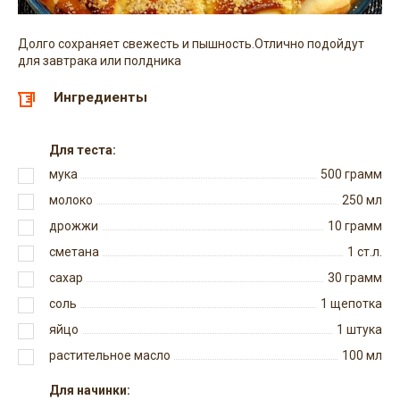
Долго сохраняет свежесть и пышность.Отлично подойдут
для завтрака или полдника
Ингредиенты
Для теста:
мука
500
грамм
молоко
250
мл
дрожжи
10
грамм
сметана
1
ст.л.
сахар
30
грамм
соль
1
щепотка
яйцо
1
штука
растительное масло
100
мл
Для начинки: