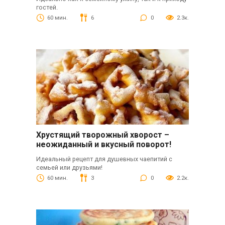
гостей.
60 мин.
6
0
2.3к.
Хрустящий творожный хворост –
неожиданный и вкусный поворот!
Идеальный рецепт для душевных чаепитий с
семьей или друзьями!
60 мин.
3
0
2.2к.