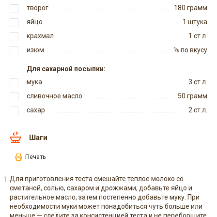
творог
180
грамм
яйцо
1
штука
крахмал
1
ст.л.
изюм
⅛
по вкусу
Для сахарной посыпки:
мука
3
ст.л.
сливочное масло
50
грамм
сахар
2
ст.л.
Шаги
Печать
Для приготовления теста смешайте теплое молоко со
сметаной, солью, сахаром и дрожжами, добавьте яйцо и
растительное масло, затем постепенно добавьте муку. При
необходимости муки может понадобиться чуть больше или
меньше — следите за консистенцией теста и не переборщите