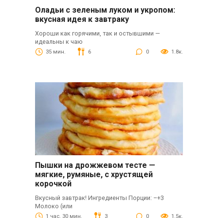
Оладьи с зеленым луком и укропом:
вкусная идея к завтраку
Хороши как горячими, так и остывшими —
идеальны к чаю
35 мин.
6
0
1.8к.
Пышки на дрожжевом тесте —
мягкие, румяные, с хрустящей
корочкой
Вкусный завтрак! Ингредиенты Порции: –+3
Молоко (или
1 час. 30 мин.
3
0
1.5к.