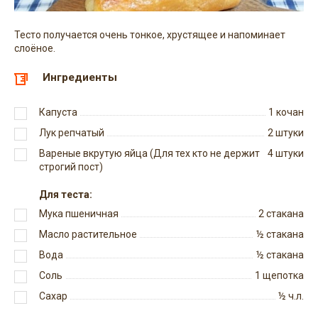
Тесто получается очень тонкое, хрустящее и напоминает
слоёное.
Ингредиенты
Капуста
1
кочан
Лук репчатый
2
штуки
Вареные вкрутую яйца (Для тех кто не держит
4
штуки
строгий пост)
Для теста:
Мука пшеничная
2
стакана
Масло растительное
½
стакана
Вода
½
стакана
Соль
1
щепотка
Сахар
½
ч.л.