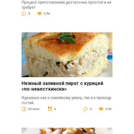
Процесс приготовления достаточно простой и не
требует
0
2.4к.
Нежный заливной пирог с курицей
«по-невесткински»
Идеально как к семейному ужину, так и к приходу
гостей.
60 мин.
6
0
2.3к.