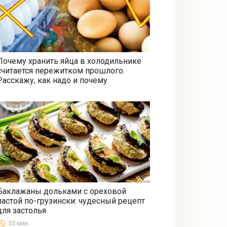
Почему хранить яйца в холодильнике
считается пережитком прошлого.
Все
Расскажу, как надо и почему
Баклажаны дольками с ореховой
пастой по-грузински: чудесный рецепт
Закуски
для застолья
55 мин.