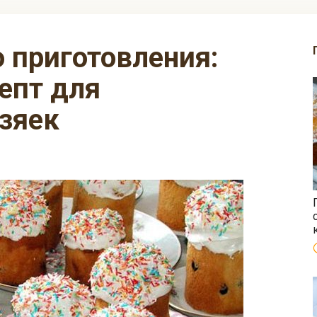
епт для
зяек