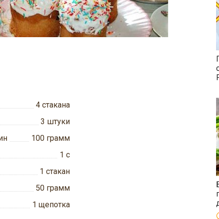
4
стакана
3
штуки
ин
100
грамм
1
с
1
стакан
50
грамм
1
щепотка