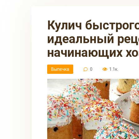
Кулич быстрого приготовления:
идеальный рец
начинающих хо
Выпечка
0
1.1к.