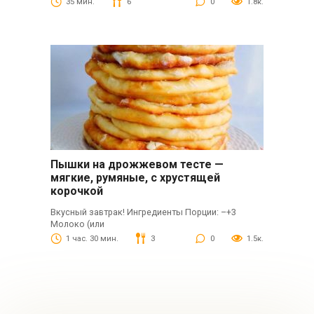
35 мин.
6
0
1.8к.
Пышки на дрожжевом тесте —
мягкие, румяные, с хрустящей
корочкой
Вкусный завтрак! Ингредиенты Порции: –+3
Молоко (или
1 час. 30 мин.
3
0
1.5к.