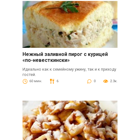
Нежный заливной пирог с курицей
«по-невесткински»
Идеально как к семейному ужину, так и к приходу
гостей.
60 мин.
6
0
2.3к.