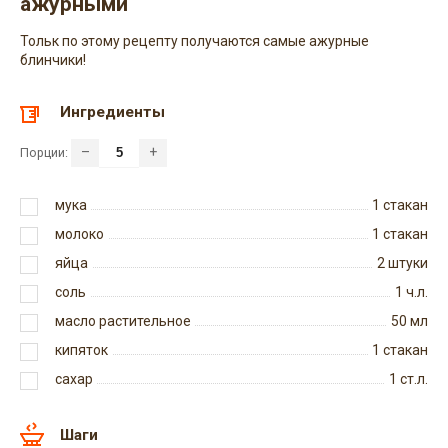
ажурными
Тольк по этому рецепту получаются самые ажурные
блинчики!
Ингредиенты
–
+
Порции:
мука
1
стакан
молоко
1
стакан
яйца
2
штуки
соль
1
ч.л.
масло растительное
50
мл
кипяток
1
стакан
сахар
1
ст.л.
Шаги