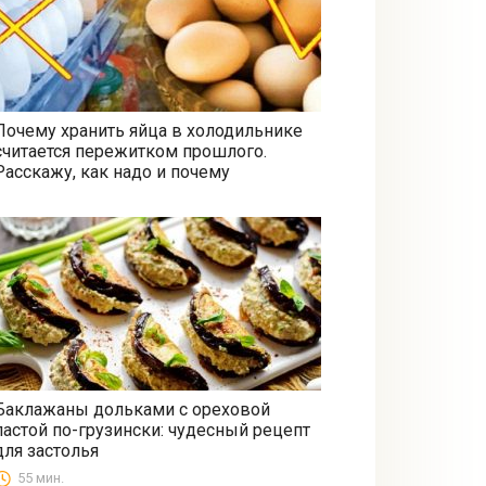
Почему хранить яйца в холодильнике
считается пережитком прошлого.
Все
Расскажу, как надо и почему
Баклажаны дольками с ореховой
пастой по-грузински: чудесный рецепт
Закуски
для застолья
55 мин.