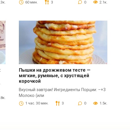
.3к.
60 мин.
3
0
2.1к.
:
Пышки на дрожжевом тесте —
мягкие, румяные, с хрустящей
корочкой
—
Вкусный завтрак! Ингредиенты Порции: –+3
Молоко (или
.8к.
1 час. 30 мин.
3
0
1.5к.