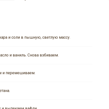
ара и соли в пышную, светлую массу.
асло и ваниль. Снова взбиваем.
м и перемешиваем.
етана.
 и выпекаем вафли.