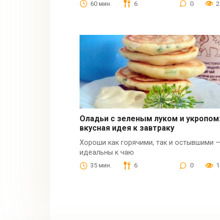
60 мин.
6
0
2
Оладьи с зеленым луком и укропом
вкусная идея к завтраку
Хороши как горячими, так и остывшими 
идеальны к чаю
35 мин.
6
0
1