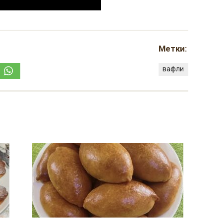
Метки:
вафли