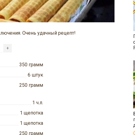
ключения. Очень удачный рецепт!
+
350
грамм
6
штук
250
грамм
1
ч.л.
1
щепотка
1
щепотка
250
грамм