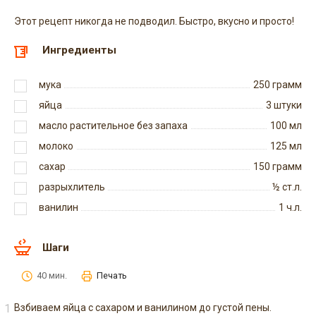
Этот рецепт никогда не подводил. Быстро, вкусно и просто!
Ингредиенты
мука
250
грамм
яйца
3
штуки
масло растительное без запаха
100
мл
молоко
125
мл
сахар
150
грамм
разрыхлитель
½
ст.л.
ванилин
1
ч.л.
Шаги
40 мин.
Печать
Взбиваем яйца с сахаром и ванилином до густой пены.