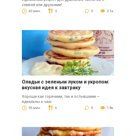
семьей или друзьями!
60 мин.
3
0
2.1к.
Оладьи с зеленым луком и укропом:
вкусная идея к завтраку
Хороши как горячими, так и остывшими —
идеальны к чаю
35 мин.
6
0
1.8к.