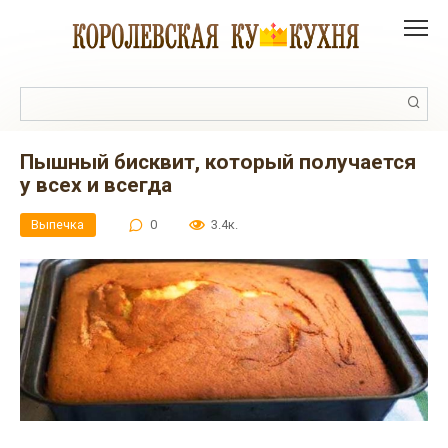
Перейти
к
контенту
Поиск:
Пышный бисквит, который получается
у всех и всегда
Выпечка
0
3.4к.