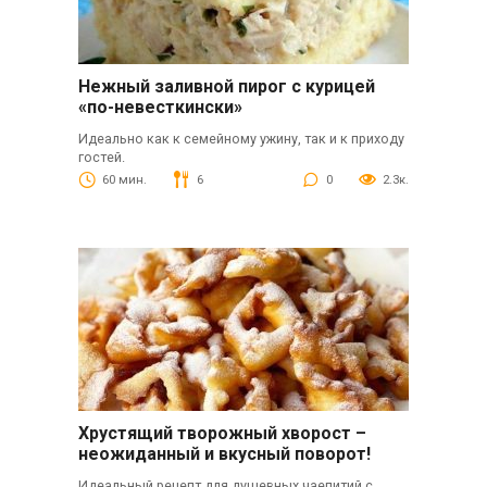
Нежный заливной пирог с курицей
«по-невесткински»
Идеально как к семейному ужину, так и к приходу
гостей.
60 мин.
6
0
2.3к.
Хрустящий творожный хворост –
неожиданный и вкусный поворот!
Идеальный рецепт для душевных чаепитий с