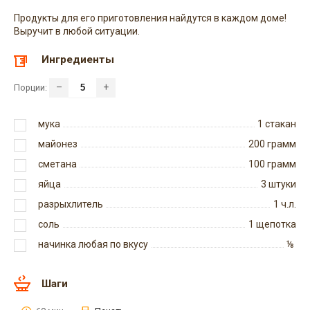
Продукты для его приготовления найдутся в каждом доме!
Выручит в любой ситуации.
Ингредиенты
–
+
Порции:
мука
1
стакан
майонез
200
грамм
сметана
100
грамм
яйца
3
штуки
разрыхлитель
1
ч.л.
соль
1
щепотка
начинка любая по вкусу
⅛
Шаги