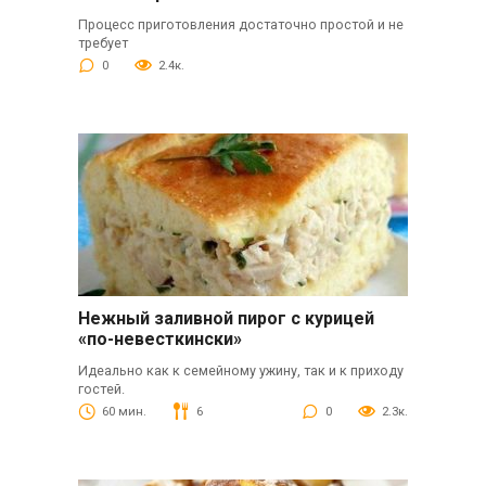
Процесс приготовления достаточно простой и не
требует
0
2.4к.
Нежный заливной пирог с курицей
«по-невесткински»
Идеально как к семейному ужину, так и к приходу
гостей.
60 мин.
6
0
2.3к.