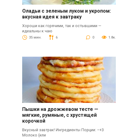
Оладьи с зеленым луком и укропом:
вкусная идея к завтраку
Хороши как горячими, так и остывшими —
идеальны к чаю
35 мин.
6
0
1.8к.
Пышки на дрожжевом тесте —
мягкие, румяные, с хрустящей
корочкой
Вкусный завтрак! Ингредиенты Порции: –+3
Молоко (или