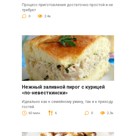
Процесс приготовления достаточно простой и не
требует
0
2.4к.
Нежный заливной пирог с курицей
«по-невесткински»
Идеально как к семейному ужину, так и к приходу
гостей.
60 мин.
6
0
2.3к.