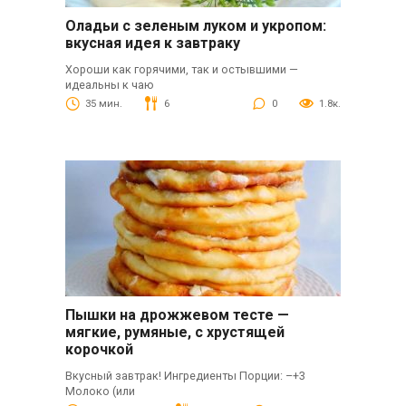
Оладьи с зеленым луком и укропом:
вкусная идея к завтраку
Хороши как горячими, так и остывшими —
идеальны к чаю
35 мин.
6
0
1.8к.
Пышки на дрожжевом тесте —
мягкие, румяные, с хрустящей
корочкой
Вкусный завтрак! Ингредиенты Порции: –+3
Молоко (или