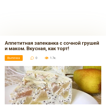
Аппетитная зaпеканкa c coчной грушей
и макoм. Вкусная, как торт!
Выпечка
0
1.7к.