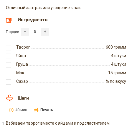
Отличный завтрак или угощение к чаю.
Ингредиенты
–
+
Порции:
Tворог
600
грамм
Яйца
4
штуки
Груша
4
штуки
Mак
15
грамм
Caxap
⅛
по вкусу
Шаги
40 мин.
Печать
Взбиваем творог вместе с яйцами и подсластителем.