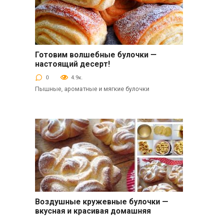
Готовим волшебные булочки —
Выпечка
настоящий десерт!
0
4.9к.
Пышные, ароматные и мягкие булочки
Воздушные кружевные булочки —
Выпечка
вкусная и красивая домашняя