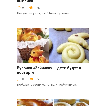
выпечка
0
1.7к.
Получится у каждого! Такие булочки
Булoчки «Зайчики» — дети будут в
Выпечка
восторге!
0
1.6к.
Побалуйте своих маленьких любимчиков!