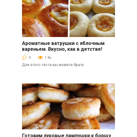
Ароматные ватрушки с яблочным
Вторые блюда
вареньем. Вкусно, как в детстве!
0
1.9к.
Для этого теста вы можете брать
Готовим луковые пампушки к борщу