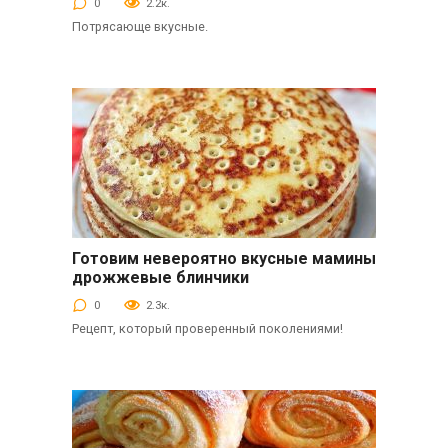
0
2.2к.
Потрясающе вкусные.
Готовим невероятно вкусные мамины
Выпечка
дрожжевые блинчики
0
2.3к.
Рецепт, который проверенный поколениями!