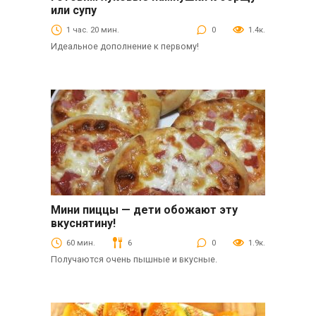
Выпечка
или супу
1 час. 20 мин.
0
1.4к.
Идеальное дополнение к первому!
Мини пиццы — дети обожают эту
Выпечка
вкуснятину!
60 мин.
6
0
1.9к.
Получаются очень пышные и вкусные.