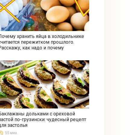
Почему хранить яйца в холодильнике
считается пережитком прошлого.
Все
Расскажу, как надо и почему
Баклажаны дольками с ореховой
пастой по-грузински: чудесный рецепт
Закуски
для застолья
55 мин.