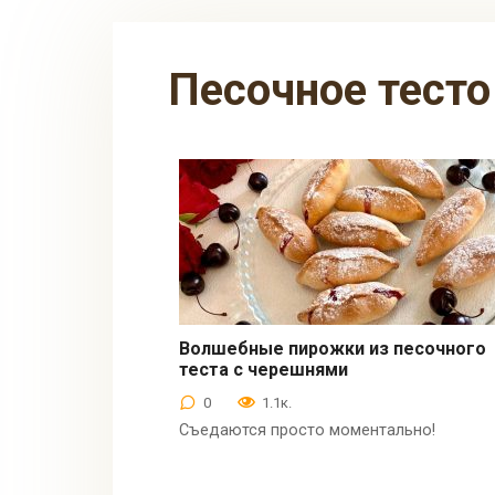
песочное тесто
Волшебные пирожки из песочного
теста с черешнями
Выпечка
0
1.1к.
Съедаются просто моментально!