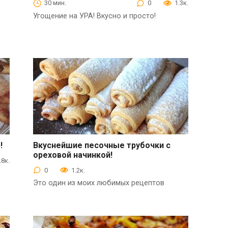
30 мин.
0
1.3к.
Угощение на УРА! Вкусно и просто!
!
Вкуснейшие песочные трубочки с
ореховой начинкой!
Выпечка
.8к.
0
1.2к.
Это один из моих любимых рецептов