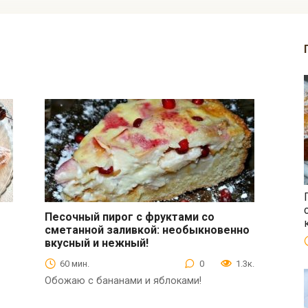
Песочный пирог с фруктами со
сметанной заливкой: необыкновенно
Выпечка
вкусный и нежный!
60 мин.
0
1.3к.
Обожаю с бананами и яблоками!