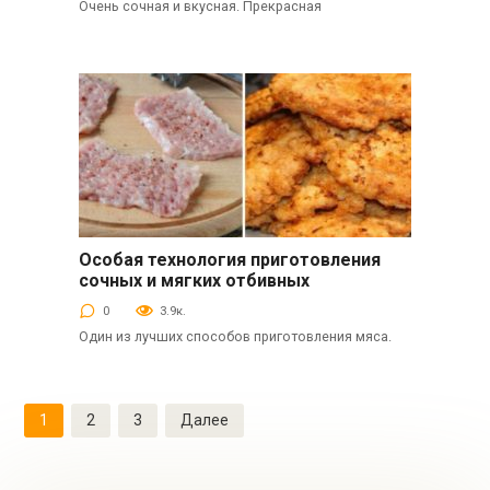
Очень сочная и вкусная. Прекрасная
Особая технология приготовления
Вторые блюда
сочных и мягких отбивных
0
3.9к.
Один из лучших способов приготовления мяса.
Пагинация
1
2
3
Далее
записей