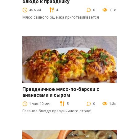
блюдо к празднику
45 мин.
4
0
1.1к.
Мясо свиного ошейка приготавливается
Праздничное мясо-по-барски с
Вторые блюда
ананасами и сыром
1 час. 10 мин.
5
0
1.3к.
Главное блюдо праздничного стола!