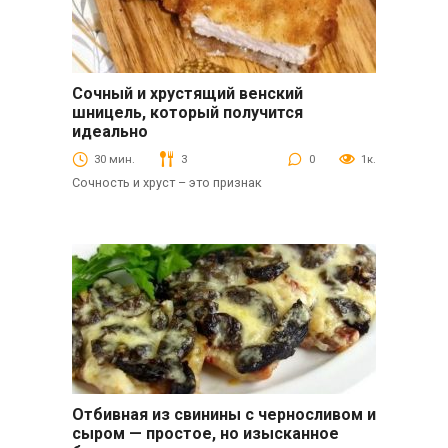
Сочный и хрустящий венский
Вторые блюда
шницель, который получится
идеально
30 мин.
3
0
1к.
Сочность и хруст – это признак
Отбивная из свинины с черносливом и
Вторые блюда
сыром — простое, но изысканное