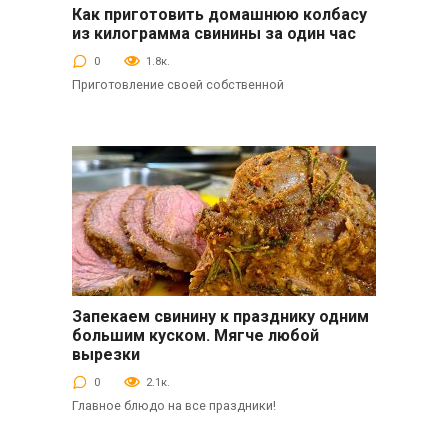
Как приготовить домашнюю колбасу
Закуски
из килограмма свинины за один час
0
1.8к.
Приготовление своей собственной
Запекаем свинину к празднику одним
Вторые блюда
большим куском. Мягче любой
вырезки
0
2.1к.
Главное блюдо на все праздники!