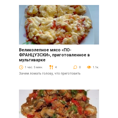
Великолепное мясо «ПО-
Вторые блюда
ФРАНЦУЗСКИ», приготовленное в
мультиварке
1 час. 5 мин.
4
0
1.1к.
Зачем ломать голову, что приготовить