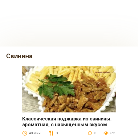
свинина
Классическая поджарка из свинины:
Вторые блюда
ароматная, с насыщенным вкусом
48 мин.
3
0
621