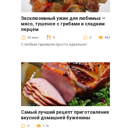
Эксклюзивный ужин для любимых —
Вторые блюда
мясо, тушеное с грибами и сладким
перцем
45 мин.
4
0
842
С любым гарниром просто идеально!
Самый лучший рецепт приготовления
Закуски
вкусной домашней буженины
0
1.7к.