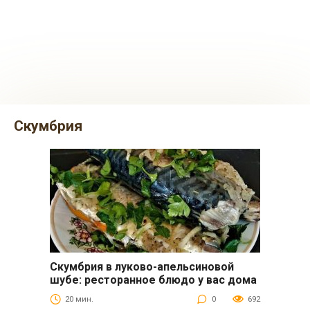
скумбрия
Скумбрия в луково-апельсиновой
Вторые блюда
шубе: ресторанное блюдо у вас дома
20 мин.
0
692