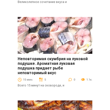
Великолепное сочетание вкуса и
Неповторимая скумбрия на луковой
Вторые блюда
подушке. Ароматная луковая
подушка придает рыбе
неповторимый вкус
15 мин.
5
0
1.1к.
Всего 15 минут на сковороде, и