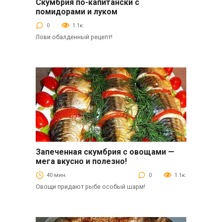
Скумбрия по-капитански с
Закуски
помидорами и луком
0
1.1к.
Лови обалденный рецепт!
Запеченная скумбрия с овощами —
Вторые блюда
мега вкусно и полезно!
40 мин.
0
1.1к.
Овощи придают рыбе особый шарм!