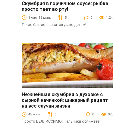
Скумбрия в горчичном соусе: рыбка
Вторые блюда
просто тает во рту!
1 час. 15 мин.
5
0
1.2к.
Такое блюдо нравится даже детям!
Нежнейшая скумбрия в духовке с
Вторые блюда
сырной начинкой: шикарный рецепт
на все случаи жизни
45 мин.
6
0
928
Просто БЕЛЛИССИМО! Пальчики оближете!