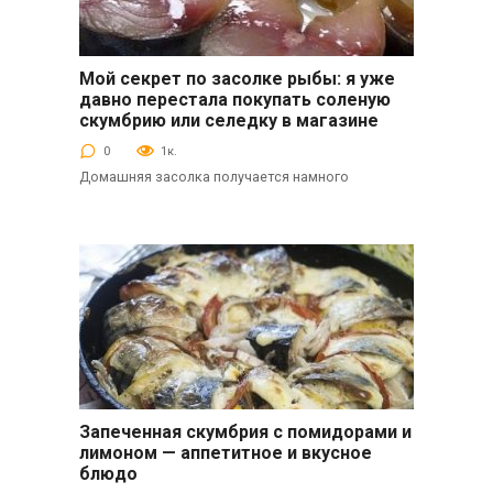
Мой секрет по засолке рыбы: я уже
Закуски
давно перестала покупать соленую
скумбрию или селедку в магазине
0
1к.
Домашняя засолка получается намного
Запеченная скумбрия с помидорами и
Вторые блюда
лимоном — аппетитное и вкусное
блюдо