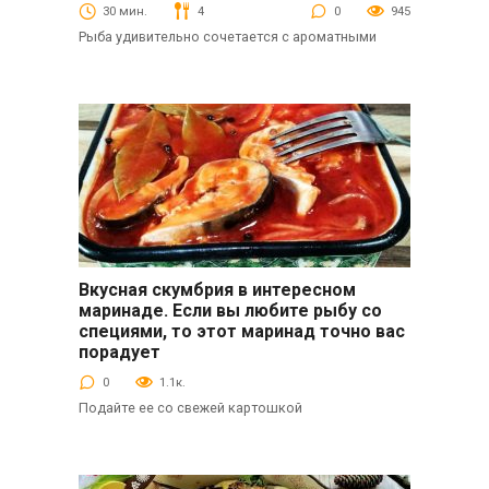
30 мин.
4
0
945
Рыба удивительно сочетается с ароматными
Вкусная скумбрия в интересном
Вторые блюда
маринаде. Если вы любите рыбу со
специями, то этот маринад точно вас
порадует
0
1.1к.
Подайте ее со свежей картошкой