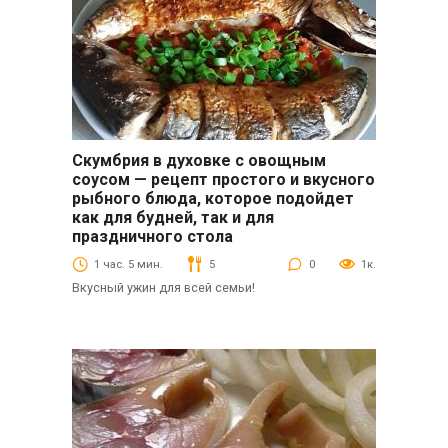
Скумбрия в духовке с овощным
Вторые блюда
соусом — рецепт простого и вкусного
рыбного блюда, которое подойдет
как для будней, так и для
праздничного стола
1 час. 5 мин.
5
0
1к.
Вкусный ужин для всей семьи!